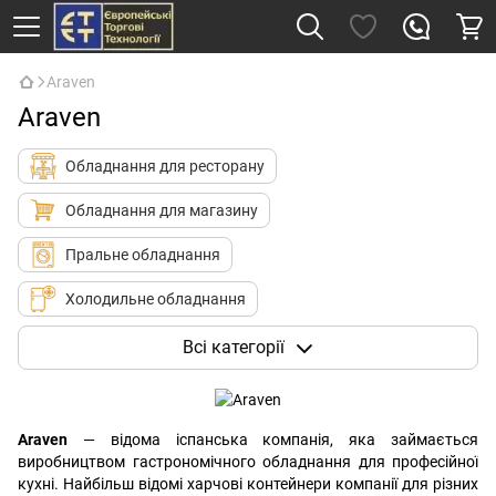
Araven
Araven
Обладнання для ресторану
Обладнання для магазину
Пральне обладнання
Холодильне обладнання
Кухонний інвентар та одяг
Всі категорії
Столові прилади, посуд та аксесуари
Санітарно-гігієнічне обладнання
Araven
— відома іспанська компанія, яка займається
виробництвом гастрономічного обладнання для професійної
Харчові продукти
кухні. Найбільш відомі харчові контейнери компанії для різних